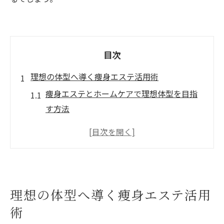
目次
理想の体型へ導く痩身エステ活用術
痩身エステとホームケアで理想体型を目指
す方法
エステ施術の効果を高めるホームケアのポ
イント
痩身・エステ・ホームケア選びで失敗しな
いコツ
最新の痩身エステ技術とその特徴を解説
理想の体型へ導く痩身エステ活用
ホームケアサービスが痩身にもたらす役割
術
とは