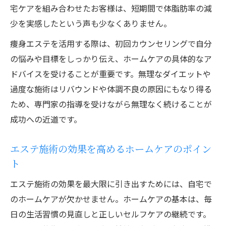
宅ケアを組み合わせたお客様は、短期間で体脂肪率の減
エステとジムのメリット・デメリットを解
少を実感したという声も少なくありません。
説
痩身エステを活用する際は、初回カウンセリングで自分
痩身効果を高めるエステとジムの併用ポイ
の悩みや目標をしっかり伝え、ホームケアの具体的なア
ント
ドバイスを受けることが重要です。無理なダイエットや
ホームケアサービスで補うジムとの効果差
過度な施術はリバウンドや体調不良の原因にもなり得る
自分の目的別に選ぶ痩身エステとジムの最
ため、専門家の指導を受けながら無理なく続けることが
適解
成功への近道です。
コスパ重視で選ぶホームケアサービスとは
エステ施術の効果を高めるホームケアのポイン
痩身・エステ・ホームケアのコスパ比較と
ト
選び方
お得なホームケアサービス活用術を紹介
エステ施術の効果を最大限に引き出すためには、自宅で
痩身エステとホームケアで賢くコスト管理
のホームケアが欠かせません。ホームケアの基本は、毎
日の生活習慣の見直しと正しいセルフケアの継続です。
費用対効果を重視したホームケアサービス