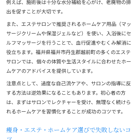
例えば、施術後は十分な水分補給を心がけ、老廃物の排
の選定法
出を促すことが大切です。
エステの効果を活かすホームケアの費用目
安
また、エステサロンで推奨されるホームケア用品（マッ
痩身の成果を持続させる新しい習慣作り
サージクリームや保湿ジェルなど）を使い、入浴後にセ
ルフマッサージを行うことで、血行促進やむくみ解消に
痩身・エステ・ホームケアで続けやすい習
役立ちます。福井県福井市丹生郡越前町の多くのエステ
慣を作る
サロンでは、個々の体質や生活スタイルに合わせたホー
成果をキープするためのホームケアアイデ
ムケアのアドバイスを提供しています。
ア集
注意点として、過度な自己流ケアや、サロンの指導に反
エステ後に効くホームケア習慣の取り入れ
する方法は逆効果になることもあります。初心者の方
方
は、まずはサロンでレクチャーを受け、無理なく続けら
無理なく続ける痩身のための生活改善ポイ
れるホームケアを習慣化することが成功のコツです。
ント
痩身エステ体験後のモチベーション維持法
痩身・エステ・ホームケア選びで失敗しないコ
福井市近郊で叶える自分らしい美ボディ計画
ツ