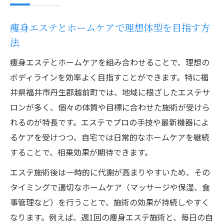
ホームケアで差がつくエステ効果の秘密
痩身エステとホームケアで理想体型を目指す方
痩身・エステ・ホームケアの相乗効果を促
法
す習慣
痩身エステとホームケアを組み合わせることで、理想の
毎日のホームケアでエステ効果を最大限に
ボディラインを効率よく目指すことができます。特に福
引き出す
井県福井市丹生郡越前町では、地域に根ざしたエステサ
痩身エステ後におすすめのホームケア方法
ロンが多く、個々の体質や目標に合わせた施術が受けら
とは
れるのが特長です。エステでプロの手技や最新機器によ
エステとホームケアの継続がもたらす体質
るケアを受けつつ、自宅では日常的なホームケアを継続
改善
することで、相乗効果が期待できます。
プロが教える痩身ホームケアサービスの選
エステ施術後は一時的に代謝が高まりやすいため、その
び方
タイミングで適切なホームケア（マッサージや保湿、食
痩身エステとジムを比較して最適解を探す
事管理など）を行うことで、施術の効果が持続しやすく
痩身・エステ・ホームケアとジムの違いを
なります。例えば、週1回の痩身エステ施術と、毎日の自
徹底比較