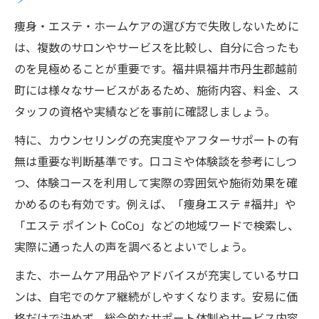
痩身・エステ・ホームケアで始める美ボデ
痩身・エステ・ホームケアの選び方で失敗しないために
ィ計画
は、複数のサロンやサービスを比較し、自分に合ったも
自分らしさを活かす痩身エステ選びのコツ
のを見極めることが重要です。福井県福井市丹生郡越前
ホームケアサービスで美ボディを叶える秘
町には様々なサービスがあるため、施術内容、料金、ス
訣
タッフの資格や実績などを事前に確認しましょう。
理想の体型実現をサポートするエステ活用
特に、カウンセリングの充実度やアフターサポートの有
例
無は重要な判断基準です。口コミや体験談を参考にしつ
痩身とエステ・ホームケアで自信を持てる
つ、体験コースを利用して実際の雰囲気や施術効果を確
身体作り
かめるのも有効です。例えば、「痩身エステ #福井」や
「エステ ポイント CoCo」などの地域ワードで検索し、
実際に通った人の声を調べるとよいでしょう。
また、ホームケア用品やアドバイスが充実しているサロ
ンは、自宅でのケア継続がしやすくなります。安易に価
格だけで決めず、総合的なサポート体制やサービス内容