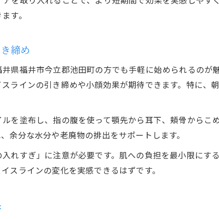
ケアを取り入れることで、より短期間で効果を実感しやす
顔マッサージやり過ぎが生むリスクと対策
きます。
失敗しないための効果的なケア頻度を解説
エステとホームケアで頻度を調整するポイント
引き締め
小顔効果を長持ちさせる適切なケア方法
福井県福井市今立郡池田町の方でも手軽に始められるのが
正しい方法で理想のフェイスラインに近づく
イスラインの引き締めや小顔効果が期待できます。特に、
痩身・エステ技術でフェイスラインを引き締める
ホームケアで実践する理想のフェイスライン作り
イルを塗布し、指の腹を使って顎先から耳下、頬骨からこ
正しい顔マッサージがもたらす小顔効果の仕組み
れ、余分な水分や老廃物の排出をサポートします。
エステとホームケアを組み合わせた最適ケア法
の入れすぎ」に注意が必要です。肌への負担を最小限にす
フェイスライン改善に必要なケアのポイント
ェイスラインの変化を実感できるはずです。
果