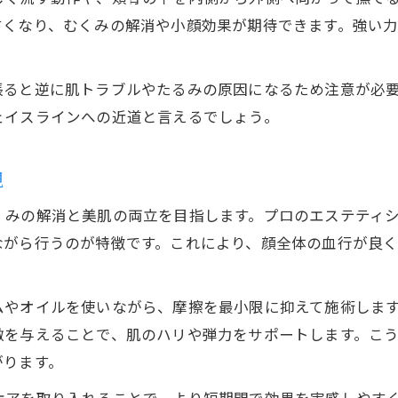
エステ技術を取り入れた痩身マッサージ法
すくなり、むくみの解消や小顔効果が期待できます。強い
ホームケアで実感するエステ級の痩身効果
痩身・エステで小顔と美肌を両立させる方法
張ると逆に肌トラブルやたるみの原因になるため注意が必
顔マッサージで痩身効果を高めるコツ
ェイスラインへの近道と言えるでしょう。
プロ発想のホームケアでフェイスライン作り
無理のないフェイスケアでたるみを防ぐコツ
現
痩身の視点でたるみ予防するフェイスケア
くみの解消と美肌の両立を目指します。プロのエステティ
エステ理論を応用したたるみ防止の秘訣
ながら行うのが特徴です。これにより、顔全体の血行が良
ホームケアで無理なくリフトアップする方法
フェイスケアと痩身を両立するケア法を解説
ムやオイルを使いながら、摩擦を最小限に抑えて施術しま
エステ・ホームケアの違いとたるみ対策
激を与えることで、肌のハリや弾力をサポートします。こ
やり過ぎNGの理由と効果的な頻度とは
がります。
痩身・エステ・ホームケアの正しい頻度とは