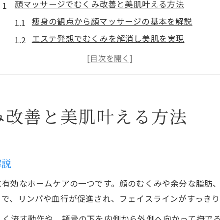
顔マッサージでむくみ改善と美肌叶える方法
痩身の観点から顔マッサージの基本を解説
エステ発想でむくみを解消し美肌を実現
ホームケアが叶えるフェイスラインの引き締め
毎日続ける顔マッサージの注意点と効果
フェイシャルエステと自宅ケアの違いを比較
ホームケアの工夫が引き出す小顔効果の秘訣
み改善と美肌叶える方法
痩身効果アップの小顔ホームケア実践法
エステ級のリフトアップを自宅で叶えるポイント
ホームケアでたるみ予防とフェイスライン改善
解説
正しい小顔マッサージとエステの違いを解説
に有効なホームケアの一つです。顔のむくみや余分な脂肪
痩身・エステの知識を活かした小顔ケアのコツ
とで、リンパや血行が促進され、フェイスラインがすっきり
エステ発想の痩身アプローチ実践ガイド
しく流す動作や、頬骨の下を内側から外側へ向かって撫で