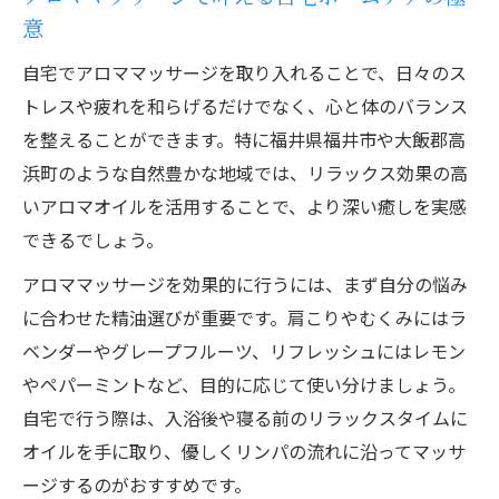
痩身エステが叶える心身リフレッシュ習慣
意
痩身エステとホームケアの組み合わせ方の
ポイント
自宅でアロママッサージを取り入れることで、日々のス
トレスや疲れを和らげるだけでなく、心と体のバランス
福井で人気のリンパマッサージと痩身体験
を整えることができます。特に福井県福井市や大飯郡高
談
浜町のような自然豊かな地域では、リラックス効果の高
ホームケアで続ける痩身エステの効果的な
いアロマオイルを活用することで、より深い癒しを実感
方法
できるでしょう。
エステとアロマで心身をリフレッシュする
アロママッサージを効果的に行うには、まず自分の悩み
コツ
に合わせた精油選びが重要です。肩こりやむくみにはラ
痩身エステを安く賢く活用するためのヒン
ベンダーやグレープフルーツ、リフレッシュにはレモン
ト
やペパーミントなど、目的に応じて使い分けましょう。
ホームケアで始める理想のセルフケア術
自宅で行う際は、入浴後や寝る前のリラックスタイムに
毎日続けやすいアロママッサージのホーム
オイルを手に取り、優しくリンパの流れに沿ってマッサ
ケア術
ージするのがおすすめです。