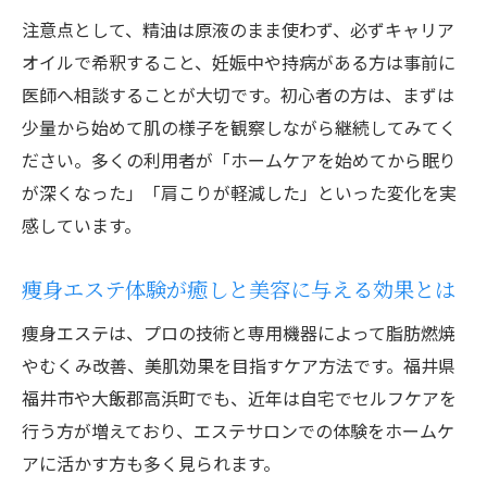
セルフケアで叶える痩身とエステの効果的
注意点として、精油は原液のまま使わず、必ずキャリア
実践法
オイルで希釈すること、妊娠中や持病がある方は事前に
ホームケアでできるリンパマッサージのポ
医師へ相談することが大切です。初心者の方は、まずは
イント
少量から始めて肌の様子を観察しながら継続してみてく
女性の悩みをサポートするホームエステの
ださい。多くの利用者が「ホームケアを始めてから眠り
魅力
が深くなった」「肩こりが軽減した」といった変化を実
ホームケアで美しさと健康を手に入れる方
感しています。
法
ストレスを和らげる新しいエステ活用法
痩身エステ体験が癒しと美容に与える効果とは
アロママッサージが心身のストレスに与え
痩身エステは、プロの技術と専用機器によって脂肪燃焼
る効果
やむくみ改善、美肌効果を目指すケア方法です。福井県
痩身・エステで心を整える新時代のホーム
福井市や大飯郡高浜町でも、近年は自宅でセルフケアを
ケア
行う方が増えており、エステサロンでの体験をホームケ
ホームケアでストレスを癒すアロマの使い
アに活かす方も多く見られます。