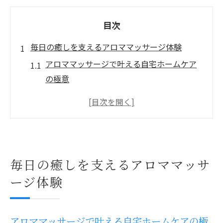
目次
毎日の癒しを支えるアロママッサージ体験
アロママッサージで叶える自宅ホームケア
の極意
痩身エステ体験が癒しと美容に与える効果
とは
ホームケアで実践するアロマとリンパマッ
サージの魅力
女性専用サロンの安心感とホームケアの違
毎日の癒しを支えるアロママッサ
い
ージ体験
肩こりやむくみに効くアロママッサージの
選び方
アロママッサージで叶える自宅ホームケアの極