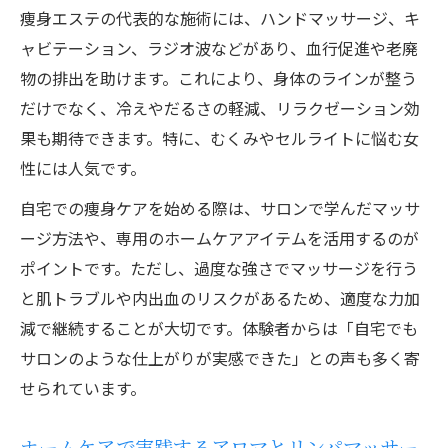
方
痩身エステの代表的な施術には、ハンドマッサージ、キ
リンパマッサージ体験談とストレス解消法
ャビテーション、ラジオ波などがあり、血行促進や老廃
エステを活かした日常のリフレッシュ方法
物の排出を助けます。これにより、身体のラインが整う
女性の悩みに寄り添うホームエステの魅力
だけでなく、冷えやだるさの軽減、リラクゼーション効
果も期待できます。特に、むくみやセルライトに悩む女
女性専用ホームケアが叶える安心と美しさ
性には人気です。
痩身エステ体験で得られる女性特有のメリ
ット
自宅での痩身ケアを始める際は、サロンで学んだマッサ
ージ方法や、専用のホームケアアイテムを活用するのが
ホームケアで解決する肩こりやむくみの悩
ポイントです。ただし、過度な強さでマッサージを行う
み
と肌トラブルや内出血のリスクがあるため、適度な力加
アロママッサージが女性の心身を癒す理由
減で継続することが大切です。体験者からは「自宅でも
ホームエステで知るセルフケアのポイント
サロンのような仕上がりが実感できた」との声も多く寄
福井県で見つける安心のアロマケアTips
せられています。
福井で評判のアロママッサージ体験談まと
め
ホームケアで実践するアロマとリンパマッサー