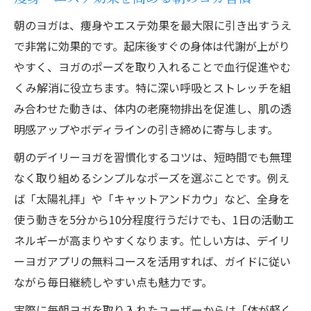
ホームケアで実感できるエステ効果の理由
朝のヨガは、痩身やエステ効果を最大限に引き出すうえ
エステ級のボディラインを目指すヨガ習慣
で非常に効果的です。起床後すぐの身体は代謝が上がり
自宅エステ感覚で続く痩身・ホームケア術
やすく、ヨガのポーズを取り入れることで血行促進やむ
ホームケアヨガで美しい体型を維持する方
くみ解消に役立ちます。特に深い呼吸とストレッチを組
法
み合わせた動きは、体内の老廃物排出を促進し、肌の透
痩身を目指すなら毎日のヨガが効果的
明感アップやボディラインの引き締めに寄与します。
痩身・エステ効果が高いヨガの毎日実践法
朝のデイリーヨガを習慣化するコツは、短時間でも無理
ホームケアとして毎日ヨガを続けるメリッ
なく取り組めるシンプルなポーズを選ぶことです。例え
ト
ば「太陽礼拝」や「キャットアンドカウ」など、全身を
ヨガで痩身を目指す人におすすめの習慣づ
使う動きを5分から10分程度行うだけでも、1日の活動エ
くり
ネルギーが高まりやすくなります。忙しい方は、デイリ
毎日のヨガ習慣がもたらすエステ級変化
ーヨガアプリの無料コースを活用すれば、ガイドに従い
痩身とホームケア両立のポイントを解説
ながら毎日継続しやすい点も魅力です。
忙しい女性にも優しいデイリーヨガ活用法
実際に毎朝ヨガを取り入れたユーザーからは「体が軽く