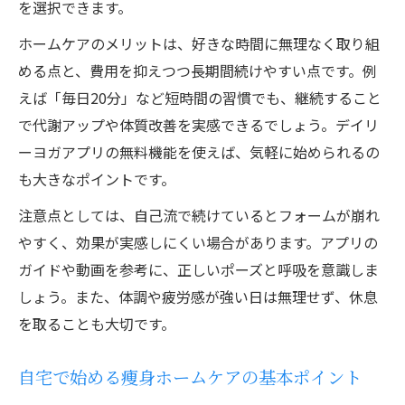
痩身とエステを意識したアプリ機能の活用
を選択できます。
術
ホームケアのメリットは、好きな時間に無理なく取り組
実践者が語るホームケア痩身のリアル
める点と、費用を抑えつつ長期間続けやすい点です。例
痩身・エステ効果を実感したホームケア体
えば「毎日20分」など短時間の習慣でも、継続すること
験談
で代謝アップや体質改善を実感できるでしょう。デイリ
ーヨガアプリの無料機能を使えば、気軽に始められるの
デイリーヨガ実践者が語る継続の秘訣と工
も大きなポイントです。
夫
ホームケアで変化を感じた痩身エピソード
注意点としては、自己流で続けているとフォームが崩れ
実践者が選ぶエステ級ヨガのおすすめポイ
やすく、効果が実感しにくい場合があります。アプリの
ント
ガイドや動画を参考に、正しいポーズと呼吸を意識しま
しょう。また、体調や疲労感が強い日は無理せず、休息
ホームケア痩身で得たリアルな成果報告
を取ることも大切です。
自宅で始める痩身ホームケアの基本ポイント