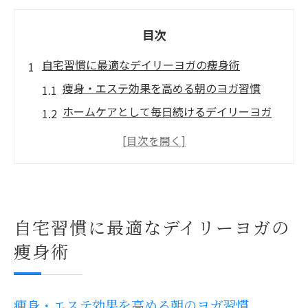
目次
自宅習慣に最適なデイリーヨガの痩身術
痩身・エステ効果を高める朝のヨガ習慣
ホームケアとして毎日続けるデイリーヨガ
の魅力
自宅で始める痩身ホームケアの基本ポイン
ト
ヨガで実感する痩身・エステの相乗効果と
は
自宅習慣に最適なデイリーヨガの
自宅痩身を叶える簡単デイリーヨガ実践法
痩身術
ホームケアで叶えるエステ級ボディの秘訣
痩身とエステ感覚を両立するヨガの工夫
痩身・エステ効果を高める朝のヨガ習慣