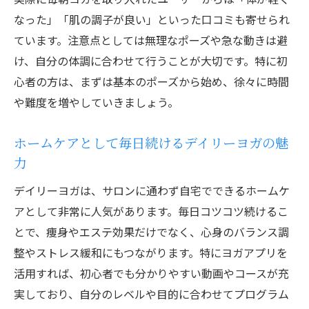
短時間でも痩身・エステ効果を感じるヨガ
なった」「肌の調子が良い」といった口コミも寄せられ
ています。注意点としては無理なポーズや急な動きは避
忙しくても続くホームケア痩身メソッド
け、自分の体調に合わせて行うことが大切です。特に初
時短ヨガで叶えるエステ級ボディメイク
心者の方は、まずは基本のポーズから始め、徐々に時間
隙間時間を活用したホームケアヨガの工夫
や難度を増やしていきましょう。
デイリーヨガで無理なく痩身を目指す方法
無料アプリとエステ効果のヨガ活用ポイント
ホームケアとして毎日続けるデイリーヨガの魅
痩身・エステを叶える無料ヨガアプリの選
力
び方
デイリーヨガは、サロンに通わず自宅でできるホームケ
ホームケアに最適なデイリーヨガアプリ解
アとして非常に人気があります。毎日コツコツ続けるこ
説
とで、痩身やエステ効果だけでなく、心身のバランス調
無料アプリで始めるホームケア痩身のポイ
整やストレス緩和にもつながります。特にヨガアプリを
ント
活用すれば、初心者でも分かりやすい動画やコースが充
エステ効果を高めるアプリ活用のコツとは
実しており、自分のレベルや目的に合わせてプログラム