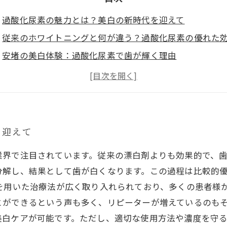
過酸化尿素の魅力とは？美白の新時代を迎えて
従来のホワイトニングと何が違う？過酸化尿素の優れた
安堵の美白体験：過酸化尿素で歯が輝く理由
実際のホワイトニングサロンでの過酸化尿素使用事例
美白ケアの新しい常識！過酸化尿素で得られる美しい歯
体験者の声：過酸化尿素で見違えるような歯の変化
さあ、あなたも美白の旅を始めよう！ホワイトニングの
を迎えて
業界で注目されています。従来の漂白剤よりも効果的で、
分解し、結果として歯が白くなります。この過程は比較的
を用いた治療法が広く取り入れられており、多くの患者様
ができるという声も多く、リピーターが増えているのもそ
美白ケアが可能です。ただし、適切な使用方法や濃度を守