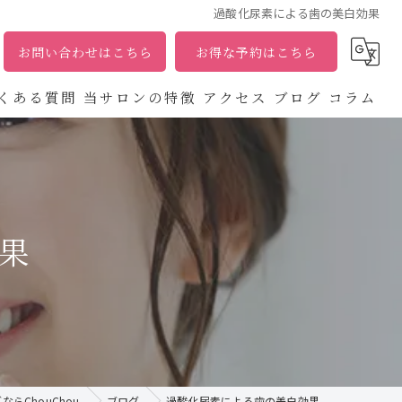
過酸化尿素による歯の美白効果
お問い合わせはこちら
お得な予約はこちら
くある質問
当サロンの特徴
アクセス
ブログ
コラム
エステ
フェイシャル
果
化粧品
たるみ
ホワイトニング
らChouChou
ブログ
過酸化尿素による歯の美白効果